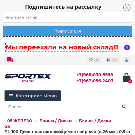
Подпишитесь на рассылку
Мы переехали на новый склад!!!
0
0
+7(968)030-5588
+7(967)056-2407
0
Категории
05.ЖЕЛЕЗО
Блины / Диски
Блины / Диски
25-26
CPL-100 Диск пластиковый/цемент чёрный (d 26 мм.) 0,5 кг.