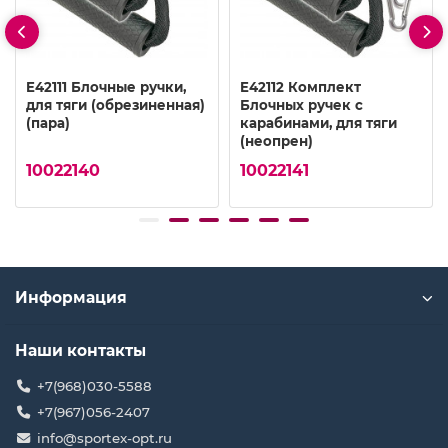
E42111 Блочные ручки,
E42112 Комплект
для тяги (обрезиненная)
Блочных ручек с
(пара)
карабинами, для тяги
(неопрен)
10022140
10022141
Информация
Наши контакты
+7(968)030-5588
+7(967)056-2407
info@sportex-opt.ru