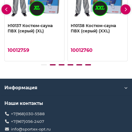
H10137 Костюм-сауна
H10138 Костюм-сауна
ПВХ (серый) (XL)
ПВХ (серый) (XXL)
10012759
10012760
Информация
Наши контакты
+7(968)030-5588
+7(967)056-2407
info@sportex-opt.ru