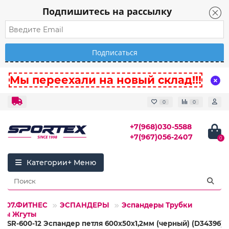
Подпишитесь на рассылку
Мы переехали на новый склад!!!
0
0
+7(968)030-5588
+7(967)056-2407
0
Категории
07.ФИТНЕС
ЭСПАНДЕРЫ
Эспандеры Трубки
ты Жгуты
HBSR-600-12 Эспандер петля 600х50х1,2мм (черный) (D34396)