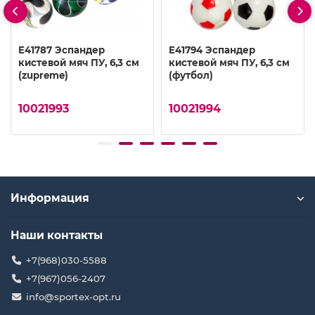
E41787 Эспандер
E41794 Эспандер
кистевой мяч ПУ, 6,3 см
кистевой мяч ПУ, 6,3 см
(zupreme)
(футбол)
10021993
10021994
Информация
Наши контакты
+7(968)030-5588
+7(967)056-2407
info@sportex-opt.ru