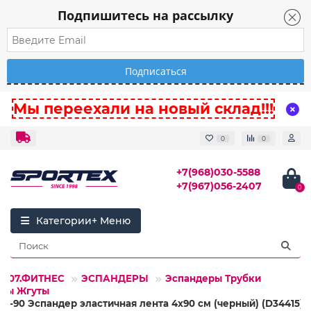
Подпишитесь на рассылку
Мы переехали на новый склад!!!
0
0
+7(968)030-5588
+7(967)056-2407
0
Категории
07.ФИТНЕС
ЭСПАНДЕРЫ
Эспандеры Трубки
ты Жгуты
FIT-90 Эспандер эластичная лента 4х90 см (черный) (D34415)