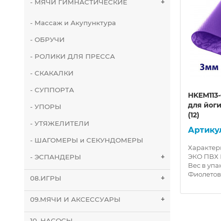
- МЯЧИ ГИМНАСТИЧЕСКИЕ
+
- Массаж и Акупунктура
- ОБРУЧИ
- РОЛИКИ ДЛЯ ПРЕССА
- СКАКАЛКИ
- СУППОРТА
рик
HKEM113-05-PINK Коврик для
HKEM113
(12)
йоги 5 мм-Розовый (12)
для йог
- УПОРЫ
(12)
- УТЯЖЕЛИТЕЛИ
10012384
- ШАГОМЕРЫ и СЕКУНДОМЕРЫ
л: 100%
Характеристики: Материал: 100%
Характер
.5 см
ЭКО ПВХ Размер: 173х61х0.5 см
ЭКО ПВХ Р
- ЭСПАНДЕРЫ
+
ет:
Вес в упаковке: 1100 гр. Цвет:
Вес в упа
зве..
Розовый (с рисунком) Произве..
Фиолетовы
08.ИГРЫ
+
09.МЯЧИ И АКСЕССУАРЫ
+
10. НАСОСЫ