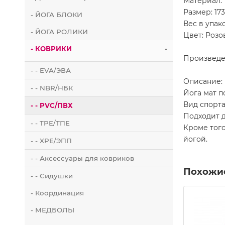
Материал:
Размер: 173
- ЙОГА БЛОКИ
Вес в упако
- ЙОГА РОЛИКИ
Цвет: Розо
- КОВРИКИ
-
Произведе
- - EVA/ЭВА
Описание:
- - NBR/НБК
Йога мат 
Вид спорта
- - PVC/ПВХ
Подходит д
- - TPE/ТПЕ
Кроме того
йогой.
- - XPE/ЭПП
- - Аксессуары для ковриков
Похожи
- - Сидушки
- Координация
- МЕДБОЛЫ