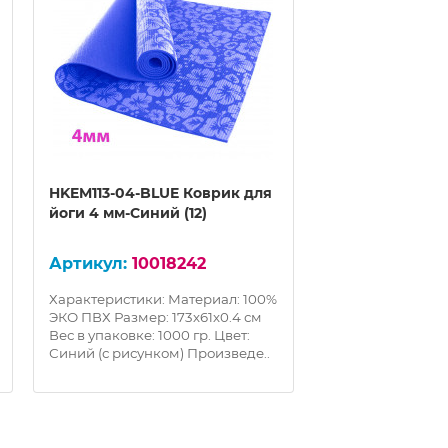
HKEM113-04-BLUE Коврик для
HKEM113-04-GR
йоги 4 мм-Синий (12)
йоги 4 мм-Серы
10018242
100
Характеристики: Материал: 100%
ЭКО ПВХ Размер: 173х61х0.4 см
Вес в упаковке: 1000 гр. Цвет:
HKEM113-04-GRA
Синий (с рисунком) Произведе..
йоги 4 мм-Серый (