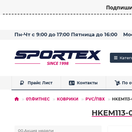
Подпишит
Пн-Чт с 9:00 до 17:00 Пятница до 16:00
Мо
Катег
Прайс Лист
Контакты
По о
07.ФИТНЕС
КОВРИКИ
PVC/ПВХ
HKEM113-
HKEM113-0
00.Акция недели