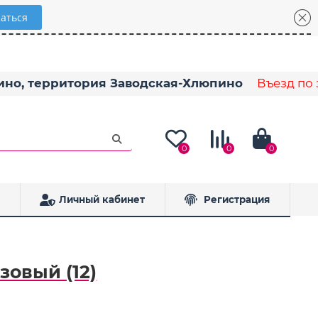
пино, территория Заводская-Хлюпино
Въезд по з
0
0
0
Личный кабинет
Регистрация
зовый (12)