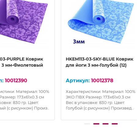
-03-PURPLE Коврик
HKEM113-03-SKY-BLUE Коврик
и 3 мм-Фиолетовый
для йоги 3 мм-Голубой (12)
10012390
10012378
истики: Материал: 100%
Характеристики: Материал: 100%
азмер: 173х61х0.3 см
ЭКО ПВХ Размер: 173х61х0.3 см
ковке: 830 гр. Цвет:
Вес в упаковке: 830 гр. Цвет:
й (с рисунком) Произ..
Голубой (с рисунком) Произвед..