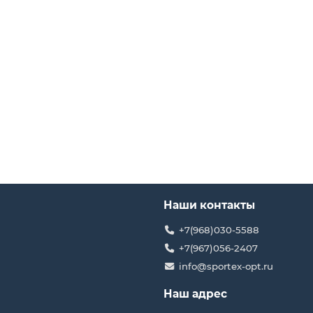
Наши контакты
+7(968)030-5588
+7(967)056-2407
info@sportex-opt.ru
Наш адрес