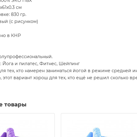
 100% ЭКО ПВХ
х61х0.3 см
вке: 830 гр.
вый (с рисунком)
но в КНР
полупрофессиональный.
: Йога и пилатес, Фитнес, Шейпинг
ля тех, кто намерен заниматься йогой в режиме средней и
, этот вариант хорош для тех, кто ещё не решил сколько в
е товары