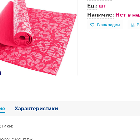
Ед.:
шт
Наличие:
Нет в н
В закладки
В
ие
Характеристики
стики: