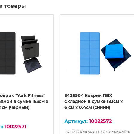
е товары
оврик "York Fitness"
E43896-1 Коврик ПВХ
дной в сумке 183см x
Складной в сумке 183см x
.4см (черный)
61см x 0.4см (синий)
10022572
10022571
E43896 Коврик ПВХ Складной в