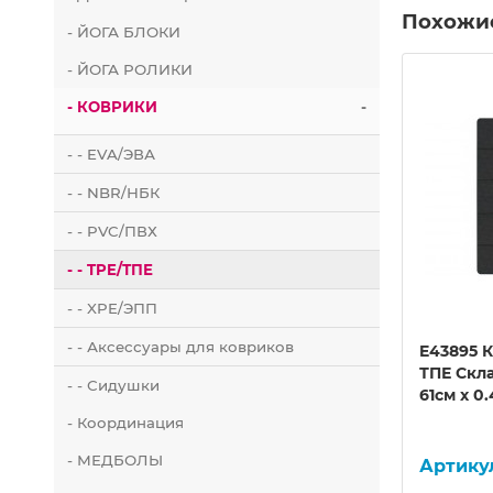
Похожи
- ЙОГА БЛОКИ
- ЙОГА РОЛИКИ
- КОВРИКИ
-
- - EVA/ЭВА
- - NBR/НБК
- - PVC/ПВХ
- - TPE/ТПЕ
- - XPE/ЭПП
- - Аксессуары для ковриков
вой
E43826 Эспандер кистевой
E43895 К
 мячи)
мяч ПУ, 7,6 см (игровые мячи)
ТПЕ Скла
- - Сидушки
61см x 0
- Координация
- МЕДБОЛЫ
10022559