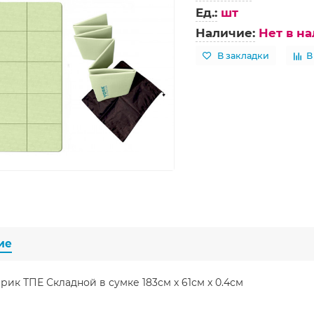
Ед.:
шт
Наличие:
Нет в н
В закладки
В
ие
рик ТПЕ Складной в сумке 183см x 61см x 0.4см