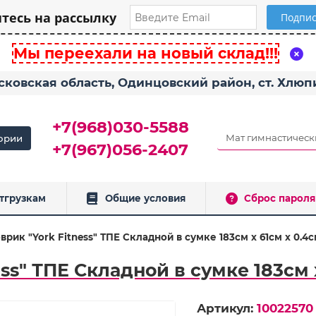
есь на рассылку
Мы переехали на новый склад!!!
сковская область, Одинцовский район, ст. Хлю
+7(968)030-5588
ории
+7(967)056-2407
тгрузкам
Общие условия
Сброс пароля
врик "York Fitness" ТПЕ Складной в сумке 183см x 61см x 0.4
ss" ТПЕ Складной в сумке 183см 
Артикул:
10022570