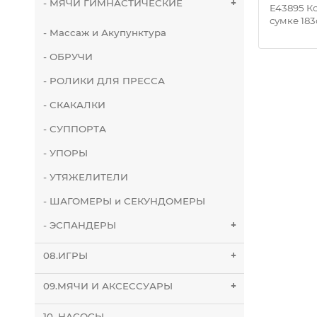
- МЯЧИ ГИМНАСТИЧЕСКИЕ
+
й мяч
E43826 Эспандер кистевой мяч
E43895 К
ПУ, 7,6 см (игровые мячи)..
сумке 183с
- Массаж и Акупунктура
- ОБРУЧИ
- РОЛИКИ ДЛЯ ПРЕССА
- СКАКАЛКИ
- СУППОРТА
- УПОРЫ
- УТЯЖЕЛИТЕЛИ
- ШАГОМЕРЫ и СЕКУНДОМЕРЫ
- ЭСПАНДЕРЫ
+
08.ИГРЫ
+
09.МЯЧИ И АКСЕССУАРЫ
+
10. НАСОСЫ