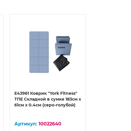
E43961 Коврик "York Fitness"
E43896-2 Ковр
ТПЕ Складной в сумке 183см x
Складной в сум
61см x 0.4см (серо-голубой)
61см x 0.4см (с
100
10022640
E43896-2 Коври