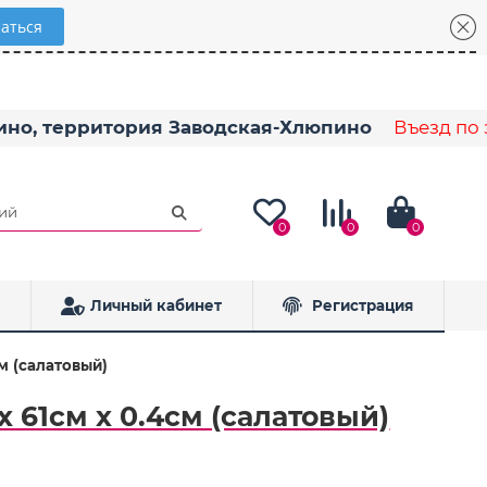
пино, территория Заводская-Хлюпино
Въезд по з
0
0
0
Личный кабинет
Регистрация
см (салатовый)
x 61см x 0.4см (салатовый)