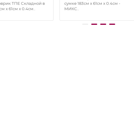
оврик ТПЕ Складной в
сумке 183см x 61см x 0.4см -
м x 61см x 0.4см..
МИКС..