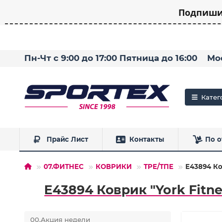
Подпишит
Пн-Чт с 9:00 до 17:00 Пятница до 16:00
Мо
Катег
Прайс Лист
Контакты
По о
07.ФИТНЕС
КОВРИКИ
TPE/ТПЕ
E43894 Ко
E43894 Коврик "York Fitne
00.Акция недели