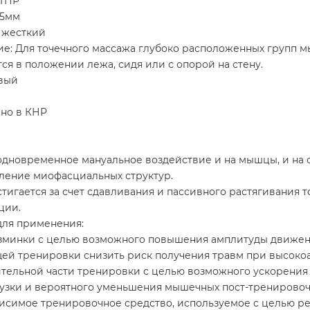
 ТПР
65мм
: жесткий
: Для точечного массажа глубоко расположенных групп мыш
ся в положении лежа, сидя или с опорой на стену.
овый
но в КНР
одновременное мануальное воздействие и на мышцы, и на 
бление миофасциальных структур.
тигается за счет сдавливания и пассивного растягивания 
ции.
для применения:
азминки с целью возможного повышения амплитуды движений
ей тренировки снизить риск получения травм при высоко
чительной части тренировки с целью возможного ускорени
рузки и вероятного уменьшения мышечных пост-тренировоч
ависимое тренировочное средство, используемое с целью 