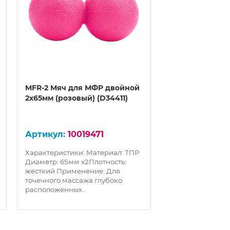
MFR-2 Мяч для МФР двойной
MFS-1545 Ролик
2х65мм (розовый) (D34411)
литой 45x15cm 
зеленым) (E3301
10019471
100
Характеристики: Материал: ТПР
Характеристики:
Диаметр: 65мм х2Плотность:
(пенопласт)Длин
жесткий Применение: Для
ммДиаметр: 15 с
точечного массажа глубоко
гр.Максимальны
расположенных..
пользователя: 100