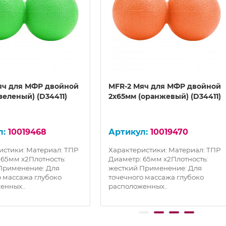
яч для МФР двойной
MFR-2 Мяч для МФР двойной
зеленый) (D34411)
2х65мм (оранжевый) (D34411)
10019468
10019470
истики: Материал: ТПР
Характеристики: Материал: ТПР
 65мм х2Плотность:
Диаметр: 65мм х2Плотность:
Применение: Для
жесткий Применение: Для
о массажа глубоко
точечного массажа глубоко
енных..
расположенных..