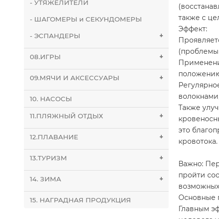
- УТЯЖЕЛИТЕЛИ
(восстана
также с це
- ШАГОМЕРЫ и СЕКУНДОМЕРЫ
Эффект:
- ЭСПАНДЕРЫ
+
Проявляет
(проблемы 
08.ИГРЫ
+
Применени
положению
09.МЯЧИ И АКСЕССУАРЫ
+
Регулярно
волокнами
10. НАСОСЫ
Также улу
11.ПЛЯЖНЫЙ ОТДЫХ
+
кровеносны
это благоп
12.ПЛАВАНИЕ
+
кровотока.
13.ТУРИЗМ
+
Важно: Пе
пройти соо
14. ЗИМА
+
возможных
Основные 
15. НАГРАДНАЯ ПРОДУКЦИЯ
Главным э