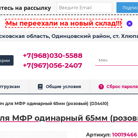
есь на рассылку
Мы переехали на новый склад!!!
сковская область, Одинцовский район, ст. Хлю
+7(968)030-5588
ории
+7(967)056-2407
тгрузкам
Общие условия
Сброс пароля
яч для МФР одинарный 65мм (розовый) (D34410)
для МФР одинарный 65мм (розовы
Артикул:
10019466