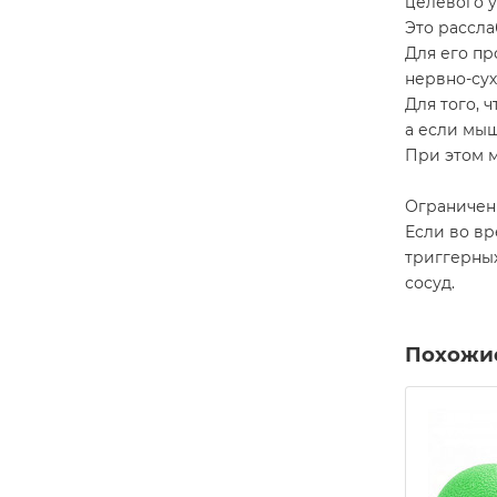
целевого у
Это рассл
Для его пр
нервно-су
Для того, 
а если мыш
При этом м
Ограничени
Если во вр
триггерных
сосуд.
Похожи