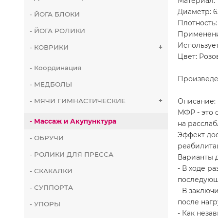
Материал:
Диаметр: 
- ЙОГА БЛОКИ
Плотность
- ЙОГА РОЛИКИ
Применение
Использует
- КОВРИКИ
+
Цвет: Роз
- Координация
Произведе
- МЕДБОЛЫ
Описание:
- МЯЧИ ГИМНАСТИЧЕСКИЕ
+
МФР - это 
- Массаж и Акупунктура
на рассла
Эффект дос
- ОБРУЧИ
реабилита
- РОЛИКИ ДЛЯ ПРЕССА
Варианты 
- В ходе р
- СКАКАЛКИ
последующ
- СУППОРТА
- В заклю
после наг
- УПОРЫ
- Как нез