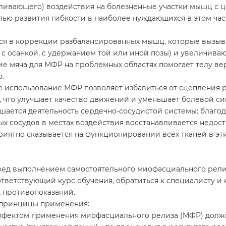
вливающего) воздействия на болезненные участки мышц с 
лью развития гибкости в наиболее нуждающихся в этом част
ся в коррекции разбалансированных мышц, которые вызы
с осанкой, с удержанием той или иной позы) и увеличиваю
е мяча для МФР на проблемных областях помогает телу вер
.
е использование МФР позволяет избавиться от сцепления
, что улучшает качество движений и уменьшает болевой си
чшается деятельность сердечно-сосудистой системы: благо
х сосудов в местах воздействия восстанавливается недос
риятно сказывается на функционировании всех тканей в эт
ред выполнением самостоятельного миофасциального рели
тветствующий курс обучения, обратиться к специалисту и 
 противопоказаний.
принцицы применения:
ффектом применения миофасциального релиза (МФР) долж