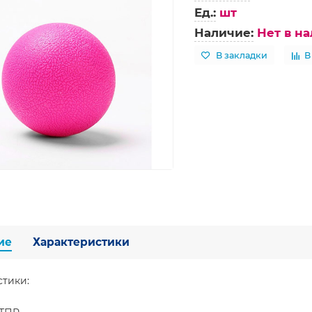
Ед.:
шт
Наличие:
Нет в н
В закладки
В
ие
Характеристики
стики: