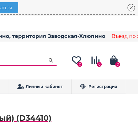
пино, территория Заводская-Хлюпино
Въезд по з
0
0
0
Личный кабинет
Регистрация
й) (D34410)