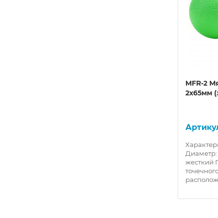
сажная
E45370 Полусфера
MFR-2 М
3см
массажная надувная с
2х65мм (
насосом d-33см (ПВХ)
(красная)
10018615
л: ПВХ
Характеристики: Материал: ПВХ
Характер
Массажная полусфера с
Диаметр:
ыми
закругленными массажными
жесткий 
ия: 33
шипами Диаметр основания: 33
точечног
см Накачиваетс..
располож