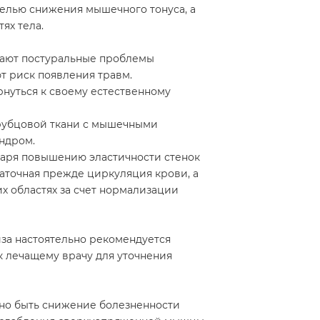
целью снижения мышечного тонуса, а
ях тела.
вают постуральные проблемы
т риск появления травм.
нуться к своему естественному
 рубцовой ткани с мышечными
ндром.
даря повышению эластичности стенок
таточная прежде циркуляция крови, а
их областях за счет нормализации
за настоятельно рекомендуется
к лечащему врачу для уточнения
но быть снижение болезненности