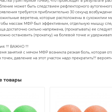
частка (триггерной точки), что происходит в результате 
абление может быть следствием рефлекторного аутогенног
оявления требуется приблизительно 30 секунд возбуждени
хожильные веретена, которые расположены в сухожилии 
чтобы массаж МФР был эффективным, отдельную мышцу следу
ца достаточно сильно напряжена, (прокатывать) ее следует 
ожно остановить (прокатку) на болевой точке и удерживать
я: !!! ВАЖНО !!!
емя занятий с мячом МФР возникла резкая боль, которая о
 точек, давление на этот участок надо прекратить!!! вероят
е товары