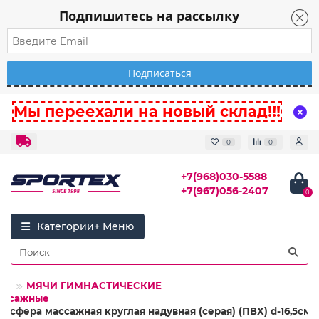
Подпишитесь на рассылку
Мы переехали на новый склад!!!
0
0
+7(968)030-5588
+7(967)056-2407
0
Категории
ЕС
МЯЧИ ГИМНАСТИЧЕСКИЕ
ассажные
лусфера массажная круглая надувная (серая) (ПВХ) d-16,5см