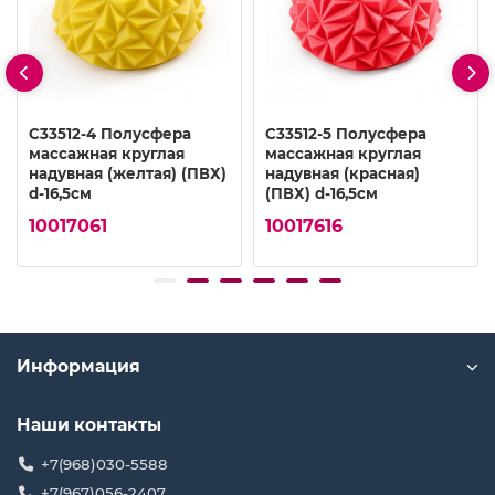
C33512-4 Полусфера
C33512-5 Полусфера
массажная круглая
массажная круглая
надувная (желтая) (ПВХ)
надувная (красная)
d-16,5см
(ПВХ) d-16,5см
10017061
10017616
Информация
Наши контакты
+7(968)030-5588
+7(967)056-2407