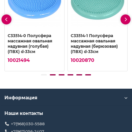
C33514-0 Полусфера
C33514-1 Полусфера
массажная овальная
массажная овальная
надувная (голубая)
надувная (бирюзовая)
(ПВХ) d-33см
(ПВХ) d-33см
10021494
10020870
Информация
Наши контакты
+7(968)030-5588
+7(967)056-2407