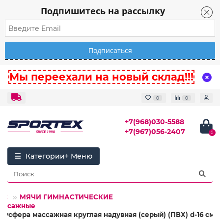
Подпишитесь на рассылку
Мы переехали на новый склад!!!
0
0
+7(968)030-5588
+7(967)056-2407
0
Категории
ЕС
МЯЧИ ГИМНАСТИЧЕСКИЕ
ассажные
олусфера массажная круглая надувная (серый) (ПВХ) d-16 см