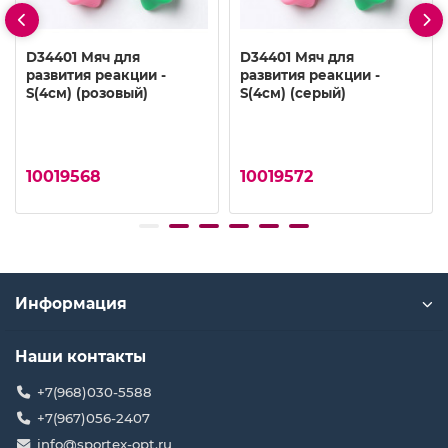
D34401 Мяч для
D34401 Мяч для
развития реакции -
развития реакции -
S(4см) (розовый)
S(4см) (серый)
10019568
10019572
Информация
Наши контакты
+7(968)030-5588
+7(967)056-2407
info@sportex-opt.ru