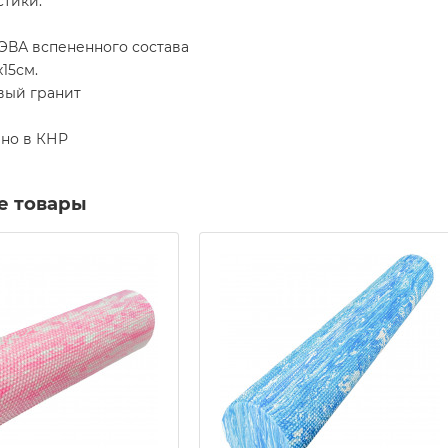
стики:
ЭВА вспененного состава
х15см.
вый гранит
но в КНР
е товары