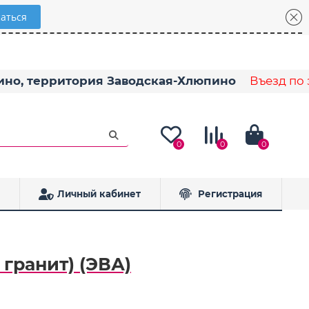
пино, территория Заводская-Хлюпино
Въезд по з
0
0
0
Личный кабинет
Регистрация
гранит) (ЭВА)