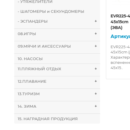
- УТЯЖЕЛИТЕЛИ
- ШАГОМЕРЫ и СЕКУНДОМЕРЫ
еса
FBD-60-2 Мяч для фитнеса
EVR225-
- ЭСПАНДЕРЫ
+
синий)
фитбол-пончик 45 см
45x15cm 
(зеленый)
(ЭВА)
08.ИГРЫ
+
10020339
09.МЯЧИ И АКСЕССУАРЫ
+
л:
Характеристики: Материал:
EVR225-4
медицинский ПВХ, Не
45x15cm (
чный
токсичный, (Термопластичный
Характер
10. НАСОСЫ
да)
полимер поливинилхлорида)
вспененн
Диаметр: 45 см Длина..
45х15..
11.ПЛЯЖНЫЙ ОТДЫХ
+
12.ПЛАВАНИЕ
+
13.ТУРИЗМ
+
14. ЗИМА
+
15. НАГРАДНАЯ ПРОДУКЦИЯ