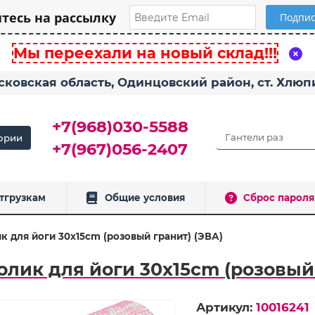
есь на рассылку
Мы переехали на новый склад!!!
сковская область, Одинцовский район, ст. Хлю
+7(968)030-5588
ории
+7(967)056-2407
тгрузкам
Общие условия
Сброс пароля
к для йоги 30x15cm (розовый гранит) (ЭВА)
олик для йоги 30x15cm (розовый 
Артикул:
10016241