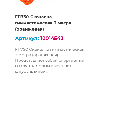
F11750 Скакалка
F18512 Часы сп
гимнастическая 3 метра
наручные
(оранжевая)
10014542
100
F11750 Скакалка гимнастическая
3 метра (оранжевая)
Представляет собой спортивный
F18512 Часы спо
снаряд, который имеет вид
наручные (корпу
шнура длиной ..
силикона)..