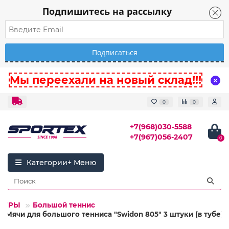
Подпишитесь на рассылку
Мы переехали на новый склад!!!
0
0
+7(968)030-5588
+7(967)056-2407
0
Категории
.ИГРЫ
Большой теннис
8 Мячи для большого тенниса "Swidon 805" 3 штуки (в тубе)