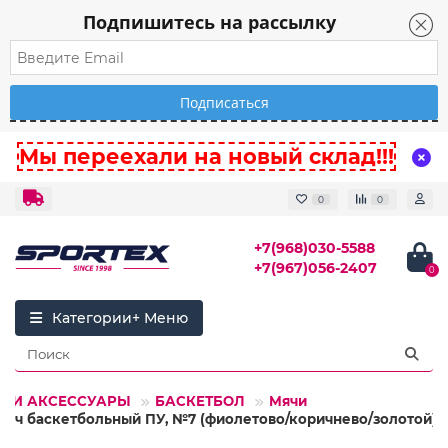
Подпишитесь на рассылку
Мы переехали на новый склад!!!
0
0
+7(968)030-5588
+7(967)056-2407
0
Категории
ЧИ И АКСЕССУАРЫ
БАСКЕТБОЛ
Мячи
Мяч баскетбольный ПУ, №7 (фиолетово/коричнево/золотой)