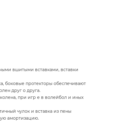
ными вшитыми вставками, вставки
а, боковые протекторы обеспечивают
олен друг о друга.
олена, при игр е в волейбол и иных
ичный чулок и вставка из пены
шую амортизацию.