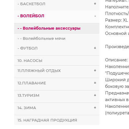
Материал: 
- БАСКЕТБОЛ
+
Наполните
Плотность
- ВОЛЕЙБОЛ
-
Размер: XL
Комплектно
- - Волейбольные аксессуары
Основной 
- - Волейбольные мячи
Произведе
- ФУТБОЛ
+
Описание:
10. НАСОСЫ
Наколенни
11.ПЛЯЖНЫЙ ОТДЫХ
+
"Подушечк
Широкий д
12.ПЛАВАНИЕ
+
боковую за
Предназнач
13.ТУРИЗМ
+
активных в
Наколенник
14. ЗИМА
+
(полиурет
15. НАГРАДНАЯ ПРОДУКЦИЯ