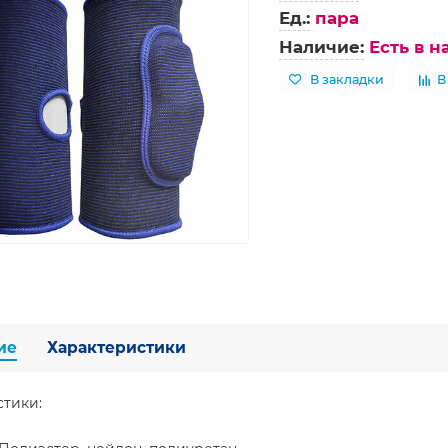
Ед.:
пара
Наличие:
Есть в 
В закладки
В
ие
Характеристики
стики: