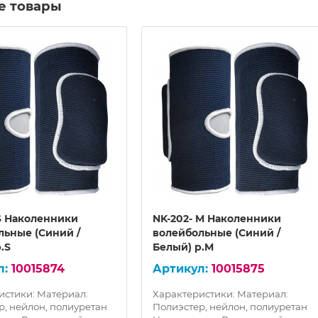
е товары
 S Наколенники
NK-202- M Наколенники
льные (Синий /
волейбольные (Синий /
.S
Белый) р.M
10015874
10015875
истики: Материал:
Характеристики: Материал:
р, нейлон, полиуретан
Полиэстер, нейлон, полиуретан