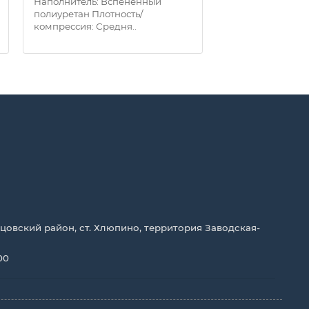
Наполнитель: Вспененный
Наполнитель: В
полиуретан Плотность/
полиуретан Плот
компрессия: Средня..
компрессия: Сре
цовский район, ст. Хлюпино, территория Заводская-
00