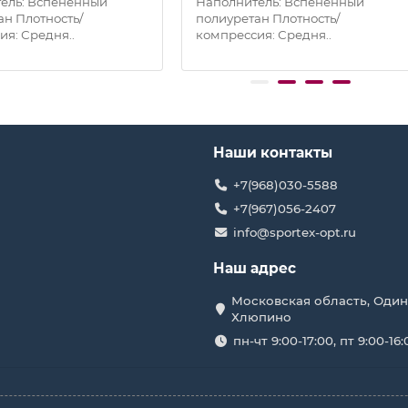
ель: Вспененный
Наполнитель: Вспененный
ан Плотность/
полиуретан Плотность/
ия: Средня..
компрессия: Средня..
Наши контакты
+7(968)030-5588
+7(967)056-2407
info@sportex-opt.ru
Наш адрес
Московская область, Один
Хлюпино
пн-чт 9:00-17:00, пт 9:00-16: