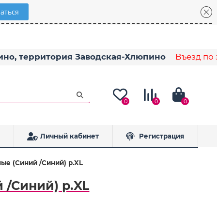
пино, территория Заводская-Хлюпино
Въезд по з
0
0
0
Личный кабинет
Регистрация
ые (Синий /Синий) р.XL
 /Синий) р.XL