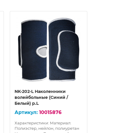
NK-202-L Наколенники
NK-202-XL Нак
волейбольные (Синий /
волейбольные 
Белый) р.L
Белый) р.XL
10015876
100
Характеристики: Материал:
Характеристики:
Полиэстер, нейлон, полиуретан
Полиэстер, нейл