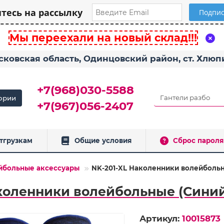
есь на рассылку
Мы переехали на новый склад!!!
сковская область, Одинцовский район, ст. Хлю
+7(968)030-5588
ории
+7(967)056-2407
тгрузкам
Общие условия
Сброс пароля
йбольные аксессуары
NK-201-XL Наколенники волейбольн
коленники волейбольные (Синий
Артикул:
10015873