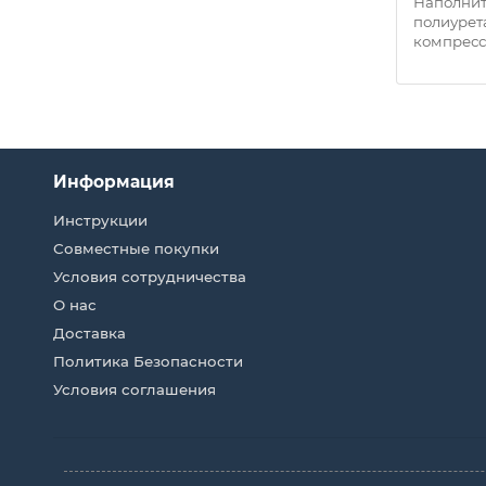
й
Наполнитель: Вспененный
Наполнит
полиуретан Плотность/
полиурет
компрессия: Средня..
компресс
Информация
Инструкции
Совместные покупки
Условия сотрудничества
О нас
Доставка
Политика Безопасности
Условия соглашения