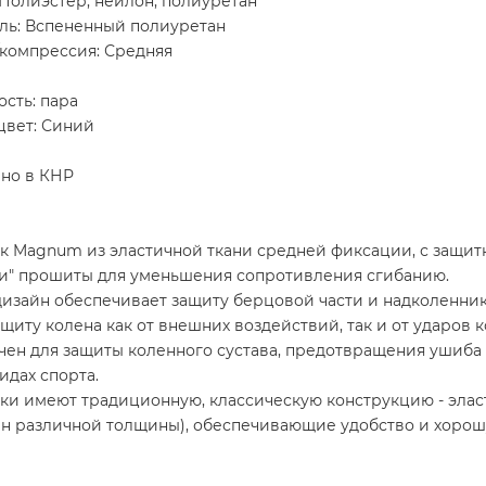
Полиэстер, нейлон, полиуретан
ль: Вспененный полиуретан
/компрессия: Средняя
сть: пара
цвет: Синий
но в КНР
к Magnum из эластичной ткани средней фиксации, с защит
и" прошиты для уменьшения сопротивления сгибанию.
изайн обеспечивает защиту берцовой части и надколенник
щиту колена как от внешних воздействий, так и от ударов к
ен для защиты коленного сустава, предотвращения ушиба к
идах спорта.
и имеют традиционную, классическую конструкцию - эласт
ан различной толщины), обеспечивающие удобство и хоро