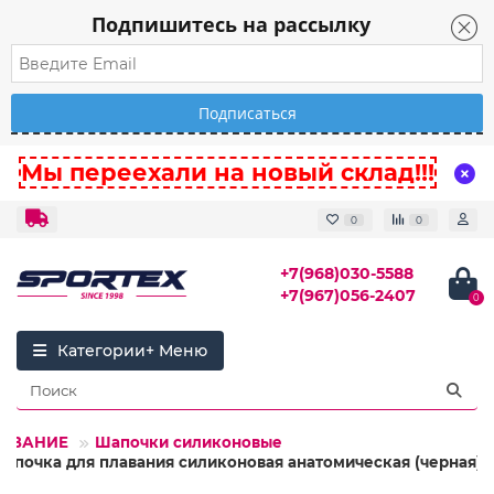
Подпишитесь на рассылку
Мы переехали на новый склад!!!
0
0
+7(968)030-5588
+7(967)056-2407
0
Категории
ЛАВАНИЕ
Шапочки силиконовые
Шапочка для плавания силиконовая анатомическая (черная)