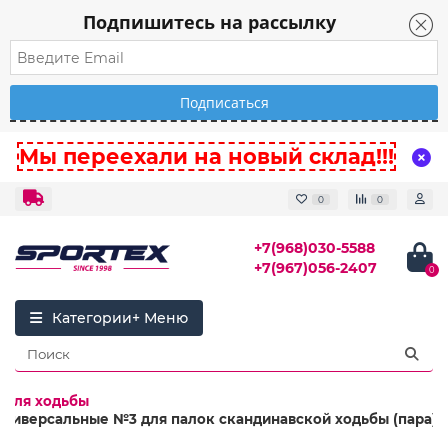
Подпишитесь на рассылку
Мы переехали на новый склад!!!
0
0
+7(968)030-5588
+7(967)056-2407
0
Категории
 для ходьбы
ниверсальные №3 для палок скандинавской ходьбы (пара)