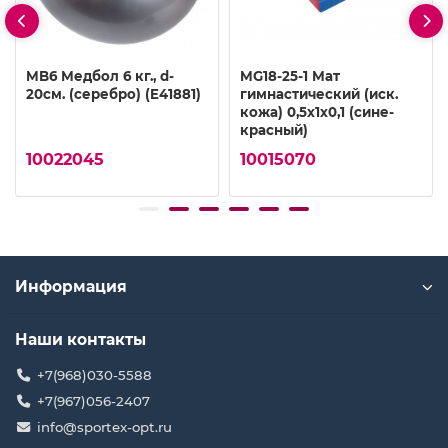
MB6 Медбол 6 кг., d-
MG18-25-1 Мат
20см. (серебро) (E41881)
гимнастический (иск.
кожа) 0,5х1х0,1 (сине-
красный)
10022045
10015070
Информация
Наши контакты
+7(968)030-5588
+7(967)056-2407
info@sportex-opt.ru