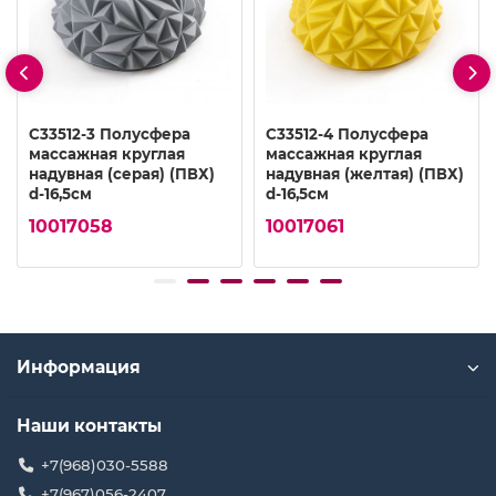
C33512-3 Полусфера
C33512-4 Полусфера
массажная круглая
массажная круглая
надувная (серая) (ПВХ)
надувная (желтая) (ПВХ)
d-16,5см
d-16,5см
10017058
10017061
Информация
Наши контакты
+7(968)030-5588
+7(967)056-2407