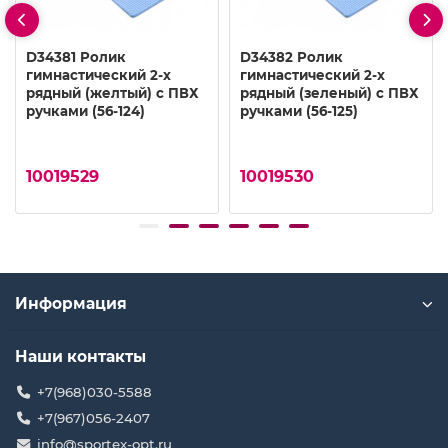
D34381 Ролик
D34382 Ролик
гимнастический 2-х
гимнастический 2-х
рядный (желтый) с ПВХ
рядный (зеленый) с ПВХ
ручками (56-124)
ручками (56-125)
10019529
10019530
Информация
Наши контакты
+7(968)030-5588
+7(967)056-2407
info@sportex-opt.ru