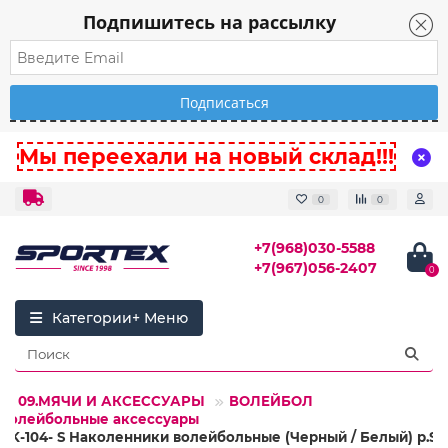
Подпишитесь на рассылку
Мы переехали на новый склад!!!
0
0
+7(968)030-5588
+7(967)056-2407
0
Категории
09.МЯЧИ И АКСЕССУАРЫ
ВОЛЕЙБОЛ
Волейбольные аксессуары
NK-104- S Наколенники волейбольные (Черный / Белый) р.S