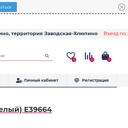
пино, территория Заводская-Хлюпино
Въезд по з
0
0
0
Личный кабинет
Регистрация
елый) E39664