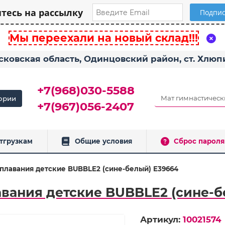
есь на рассылку
Мы переехали на новый склад!!!
сковская область, Одинцовский район, ст. Хлю
+7(968)030-5588
ории
+7(967)056-2407
тгрузкам
Общие условия
Сброс пароля
 плавания детские BUBBLE2 (сине-белый) E39664
авания детские BUBBLE2 (сине-б
Артикул:
10021574