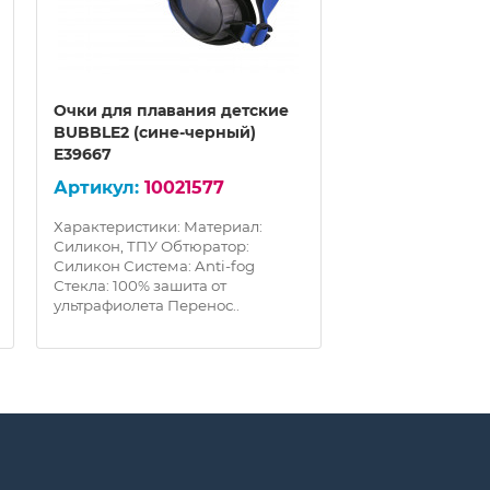
Очки для плавания детские
Очки для плав
BUBBLE2 (сине-черный)
BUBBLE2 (черн
E39667
аквамарин) E3
10021577
100
Характеристики: Материал:
Характеристики:
Силикон, ТПУ Обтюратор:
Силикон, ТПУ Об
Силикон Система: Anti-fog
Силикон Система:
Стекла: 100% зашита от
Стекла: 100% заш
ультрафиолета Перенос..
ультрафиолета П