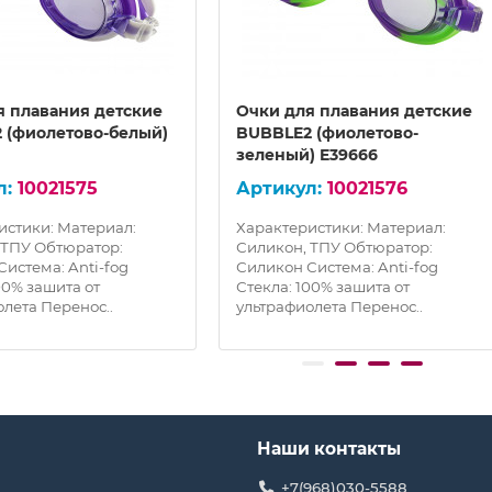
я плавания детские
Очки для плавания детские
 (фиолетово-белый)
BUBBLE2 (фиолетово-
зеленый) E39666
10021575
10021576
истики: Материал:
Характеристики: Материал:
 ТПУ Обтюратор:
Силикон, ТПУ Обтюратор:
истема: Anti-fog
Силикон Система: Anti-fog
00% зашита от
Стекла: 100% зашита от
лета Перенос..
ультрафиолета Перенос..
Наши контакты
+7(968)030-5588