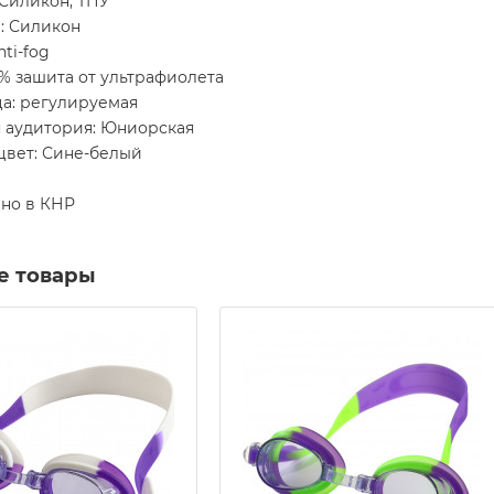
 Силикон, ТПУ
: Силикон
nti-fog
0% зашита от ультрафиолета
а: регулируемая
я аудитория: Юниорская
цвет: Сине-белый
но в КНР
е товары