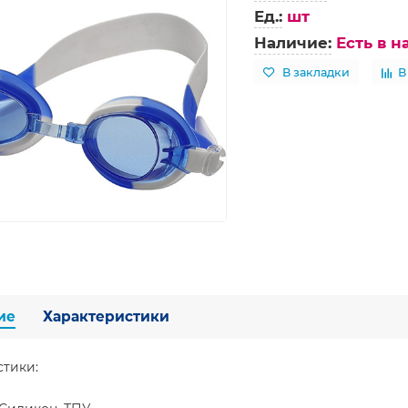
Ед.:
шт
Наличие:
Есть в 
В закладки
В
ие
Характеристики
стики: