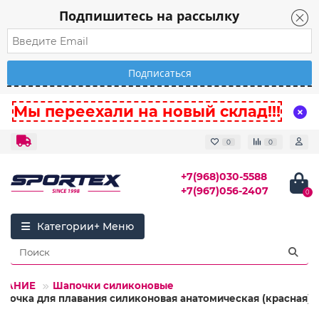
Подпишитесь на рассылку
Мы переехали на новый склад!!!
0
0
+7(968)030-5588
+7(967)056-2407
0
Категории
АВАНИЕ
Шапочки силиконовые
апочка для плавания силиконовая анатомическая (красная)